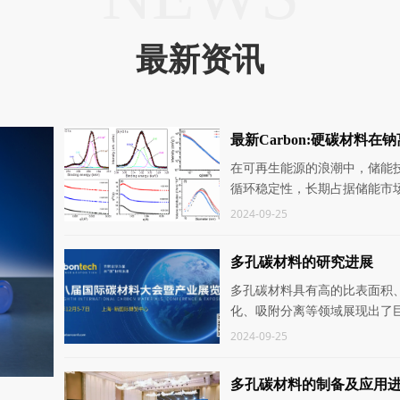
最新资讯
最新Carbon:硬碳材料
在可再生能源的浪潮中，储能技
循环稳定性，长期占据储能市场
性也逐渐显现：锂资源的地壳
2024-09-25
多孔碳材料的研究进展
多孔碳材料具有高的比表面积、
化、吸附分离等领域展现出了巨
2024-09-25
多孔碳材料的制备及应用