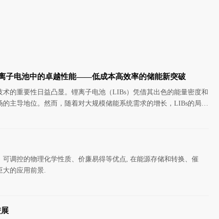
在钠离子电池中的卓越性能——低成本高效率的储能新突破
术的重要性日益凸显。锂离子电池（LIBs）凭借其出色的能量密度和
的主导地位。然而，随着对大规模储能系统需求的增长，LIBs的局限
丰度较低，
可调控的物理化学性质、价廉易得等优点, 在能源存储和转换、催
大的应用前景.
进展