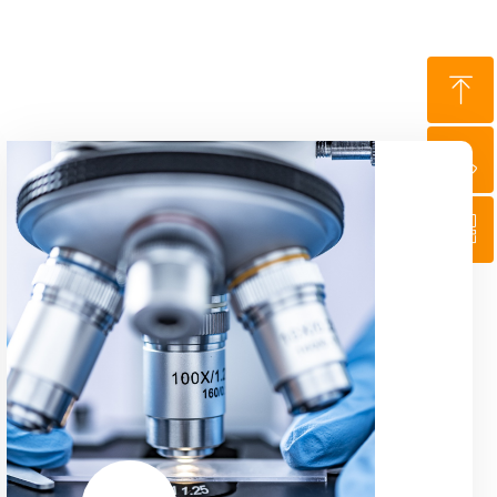
ꁸ
ꂅ
回到顶部
ꀥ
88888888
微信二维码