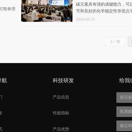
碳元素具有强的成键能力，可
，可简单理
节和良好的化学稳定性等优点
2024-09-25
上一页
导航
科技研发
给我
们
产品信息
发
性能指标
式
产品优势