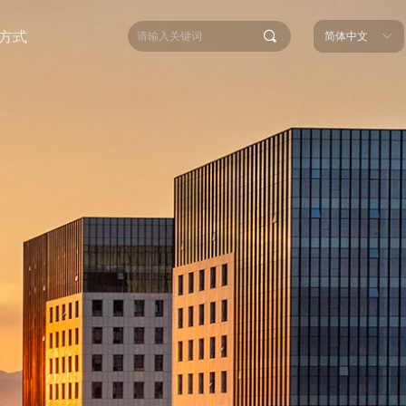
끠
方式
简体中文
ꀅ